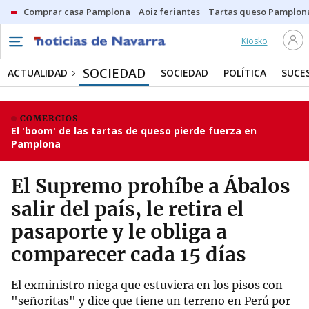
Comprar casa Pamplona
Aoiz feriantes
Tartas queso Pamplon
Kiosko
SOCIEDAD
ACTUALIDAD
SOCIEDAD
POLÍTICA
SUCE
COMERCIOS
El 'boom' de las tartas de queso pierde fuerza en
Pamplona
El Supremo prohíbe a Ábalos
salir del país, le retira el
pasaporte y le obliga a
comparecer cada 15 días
El exministro niega que estuviera en los pisos con
"señoritas" y dice que tiene un terreno en Perú por