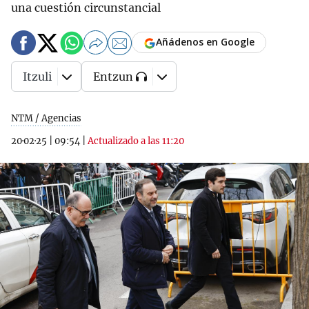
una cuestión circunstancial
Añádenos en Google
Itzuli
Entzun
NTM / Agencias
20·02·25
|
09:54
|
Actualizado a las 11:20