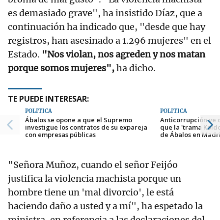
es demasiado grave", ha insistido Díaz, que a
continuación ha indicado que, "desde que hay
registros, han asesinado a 1.296 mujeres" en el
Estado.
"Nos violan, nos agreden y nos matan
porque somos mujeres",
ha dicho.
TE PUEDE INTERESAR:
POLÍTICA
POLÍTICA
Ábalos se opone a que el Supremo
Anticorrupción ve 
investigue los contratos de su expareja
que la 'trama Kold
con empresas públicas
de Ábalos en Madr
"Señora Muñoz, cuando el señor Feijóo
justifica la violencia machista porque un
hombre tiene un 'mal divorcio', le está
haciendo daño a usted y a mí", ha espetado la
ministra, en referencia a las declaraciones del