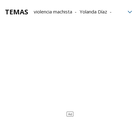
TEMAS
violencia machista
Yolanda Díaz
Congreso
Gobierno español
PP