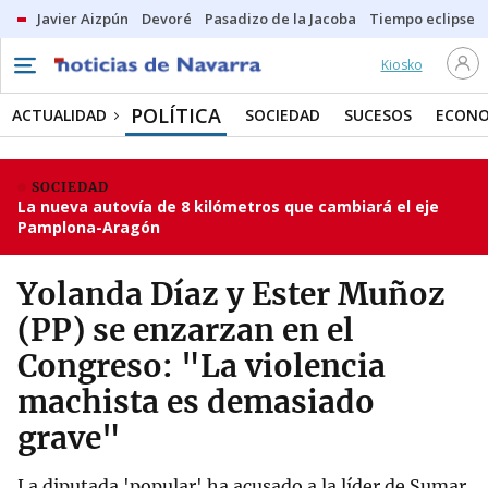
Javier Aizpún
Devoré
Pasadizo de la Jacoba
Tiempo eclipse
Kiosko
POLÍTICA
ACTUALIDAD
SOCIEDAD
SUCESOS
ECONO
SOCIEDAD
La nueva autovía de 8 kilómetros que cambiará el eje
Pamplona-Aragón
Yolanda Díaz y Ester Muñoz
(PP) se enzarzan en el
Congreso: "La violencia
machista es demasiado
grave"
La diputada 'popular' ha acusado a la líder de Sumar