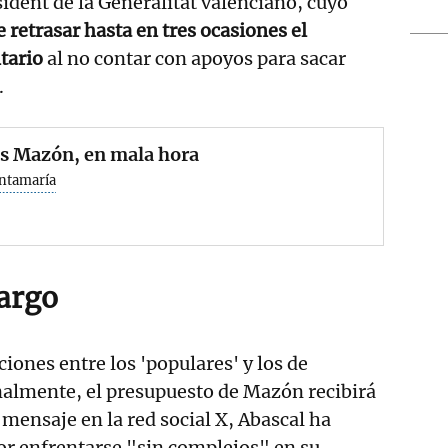
sident de la Generalitat valenciano, cuyo
 retrasar hasta en tres ocasiones el
tario
al no contar con apoyos para sacar
.
os Mazón, en mala hora
antamaría
cargo
iones entre los 'populares' y los de
nalmente, el presupuesto de Mazón recibirá
 mensaje en la red social X, Abascal ha
or enfrentarse "sin complejos" en su