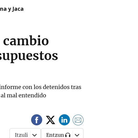
na y Jaca
l cambio
esupuestos
n informe con los detenidos tras
e al mal entendido
Itzuli
Entzun