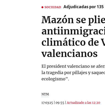
Adjudicadas por 135 
SOCIEDAD
Mazón se plie
antiinmigrac
climático de 
valencianos
El president valenciano se afer
la tragedia por pillajes y saqu
ecologismo".
NTM
17·03·25
|
09:55
|
Actualizado a las 12:20