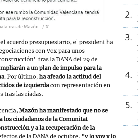
2
 palabras de Mazón.
X
3
el acuerdo presupuestario, el president ha
egociaciones con Vox para unos
construcción" tras la DANA del 29 de
mpliarán a un plan de impulso para la
4
na
. Por último,
ha afeado la actitud del
rtidos de izquierda
con representación en
 tras las riadas.
5
cencia
, Mazón ha manifestado que no se
 a los ciudadanos de la Comunitat
nstrucción y a la recuperación de la
 efectos de la DANA de octubre,
"y lo voy y lo