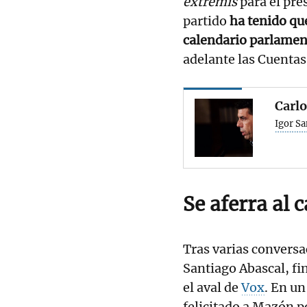
extremis
para el pre
partido
ha tenido que
calendario parlamen
adelante las Cuentas
Carl
Igor S
Se aferra al 
Tras varias conversac
Santiago Abascal, fi
el aval de
Vox
. En un
felicitado a Mazón p