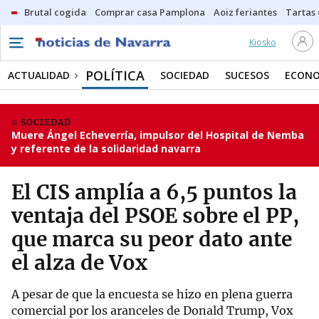
Brutal cogida
Comprar casa Pamplona
Aoiz feriantes
Tartas
Kiosko
POLÍTICA
ACTUALIDAD
SOCIEDAD
SUCESOS
ECONO
SOCIEDAD
Muere Ángel Echeverría, impulsor del Hospital de Nemba
y referente de la solidaridad navarra
El CIS amplía a 6,5 puntos la
ventaja del PSOE sobre el PP,
que marca su peor dato ante
el alza de Vox
A pesar de que la encuesta se hizo en plena guerra
comercial por los aranceles de Donald Trump, Vox