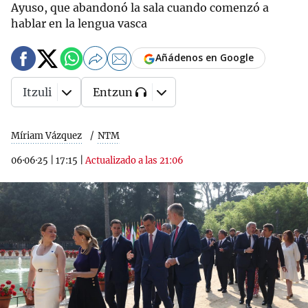
Ayuso, que abandonó la sala cuando comenzó a
hablar en la lengua vasca
Añádenos en Google
Itzuli
Entzun
Míriam Vázquez
NTM
06·06·25
|
17:15
|
Actualizado a las 21:06