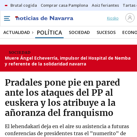
Brutal cogida
Comprar casa Pamplona
Aoiz feriantes
Tartas
Kiosko
POLÍTICA
ACTUALIDAD
SOCIEDAD
SUCESOS
ECONO
SOCIEDAD
Muere Ángel Echeverría, impulsor del Hospital de Nemba
y referente de la solidaridad navarra
Pradales pone pie en pared
ante los ataques del PP al
euskera y los atribuye a la
añoranza del franquismo
El lehendakari deja en el aire su asistencia a futuras
conferencias de presidentes tras el "numerito" de