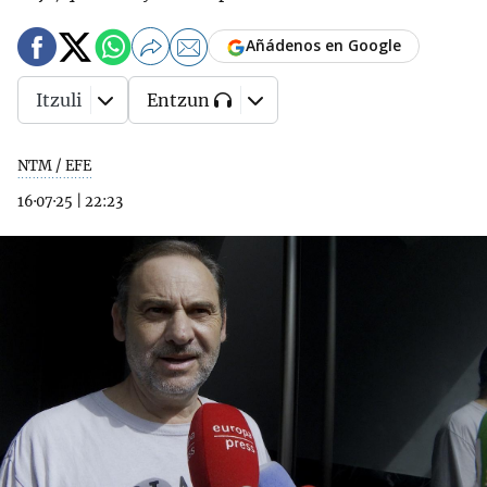
Añádenos en Google
Itzuli
Entzun
NTM / EFE
16·07·25
|
22:23