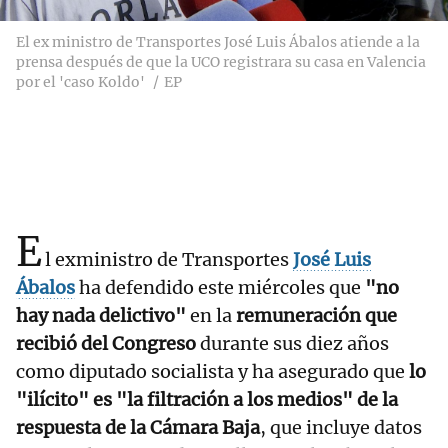
El ex ministro de Transportes José Luis Ábalos atiende a la
prensa después de que la UCO registrara su casa en Valencia
por el 'caso Koldo'
EP
E
l exministro de Transportes
José Luis
Ábalos
ha defendido este miércoles que
"no
hay nada delictivo"
en la
remuneración que
recibió del Congreso
durante sus diez años
como diputado socialista y ha asegurado que
lo
"ilícito" es "la filtración a los medios" de la
respuesta de la Cámara Baja
, que incluye datos