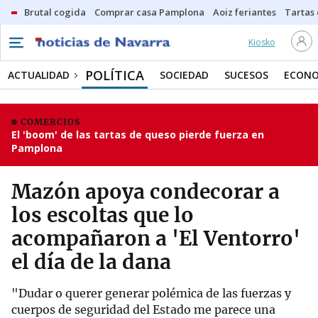
Brutal cogida
Comprar casa Pamplona
Aoiz feriantes
Tartas
Kiosko
POLÍTICA
ACTUALIDAD
SOCIEDAD
SUCESOS
ECONO
COMERCIOS
El 'boom' de las tartas de queso pierde fuerza en
Pamplona
Mazón apoya condecorar a
los escoltas que lo
acompañaron a 'El Ventorro'
el día de la dana
"Dudar o querer generar polémica de las fuerzas y
cuerpos de seguridad del Estado me parece una