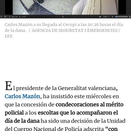
Carlos Mazón a su llegada al Cecopi a las 20:28 horas el día
de la dana.
ÀGENCIA DE SEGURETAT I ÈMERGENCIES /
EFE
E
l presidente de la Generalitat valenciana
,
Carlos Mazón
, ha insistido este miércoles en
que la concesión de
condecoraciones al mérito
policial
a los
escoltas que lo acompañaron el
día de la dana
ha sido una decisión de la Unidad
del Cuerpo Nacional de Policía adscrita
"con