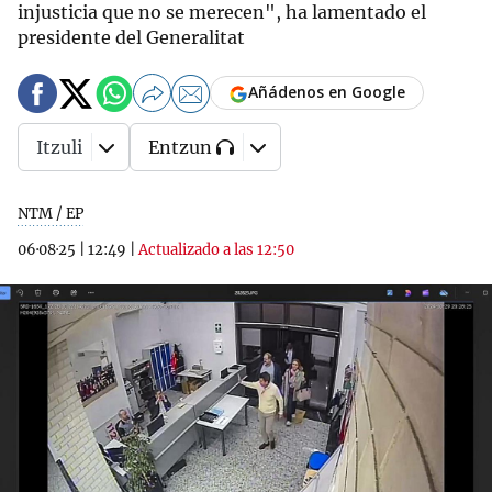
injusticia que no se merecen", ha lamentado el
presidente del Generalitat
Añádenos en Google
Itzuli
Entzun
NTM / EP
06·08·25
|
12:49
|
Actualizado a las 12:50