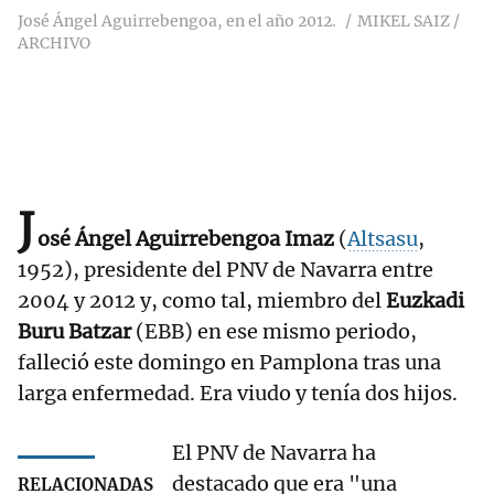
José Ángel Aguirrebengoa, en el año 2012.
MIKEL SAIZ /
ARCHIVO
J
osé Ángel Aguirrebengoa Imaz
(
Altsasu
,
1952), presidente del PNV de Navarra entre
2004 y 2012 y, como tal, miembro del
Euzkadi
Buru Batzar
(EBB) en ese mismo periodo,
falleció este domingo en Pamplona tras una
larga enfermedad. Era viudo y tenía dos hijos.
El PNV de Navarra ha
destacado que era "una
RELACIONADAS