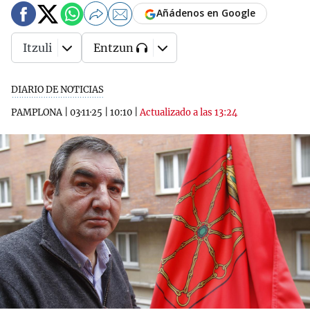
Añádenos en Google
Itzuli
Entzun
DIARIO DE NOTICIAS
PAMPLONA
|
03·11·25
|
10:10
|
Actualizado a las 13:24