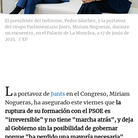
El presidente del Gobierno, Pedro Sánchez, y la portavoz
del Grupo Parlamentario Junts, Miriam Nogueras, durante
un encuentro, en el Palacio de La Moncloa, a 17 de junio de
2025.
EP
L
a portavoz de
Junts
en el Congreso, Miriam
Nogueras, ha asegurado este viernes que
la
ruptura de su formación con el PSOE es
"irreversible" y no tiene "marcha atrás", y deja
al Gobierno sin la posibilidad de gobernar
porque "ha perdido una mayoría necesaria"