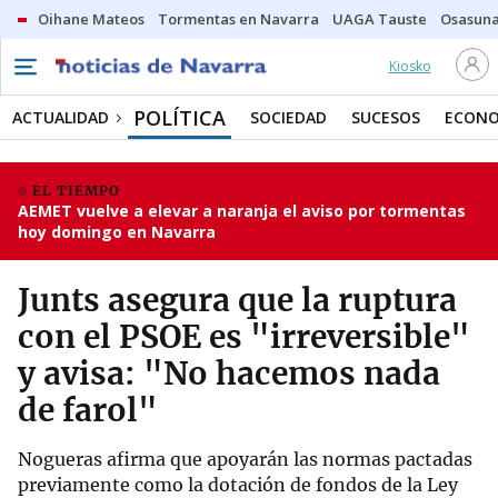
Oihane Mateos
Tormentas en Navarra
UAGA Tauste
Osasuna
Kiosko
POLÍTICA
ACTUALIDAD
SOCIEDAD
SUCESOS
ECONO
EL TIEMPO
AEMET vuelve a elevar a naranja el aviso por tormentas
hoy domingo en Navarra
Junts asegura que la ruptura
con el PSOE es "irreversible"
y avisa: "No hacemos nada
de farol"
Nogueras afirma que apoyarán las normas pactadas
previamente como la dotación de fondos de la Ley