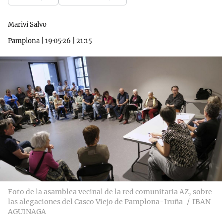
Mariví Salvo
Pamplona
|
19·05·26
|
21:15
Foto de la asamblea vecinal de la red comunitaria AZ, sobre
las alegaciones del Casco Viejo de Pamplona-Iruña
IBAN
AGUINAGA