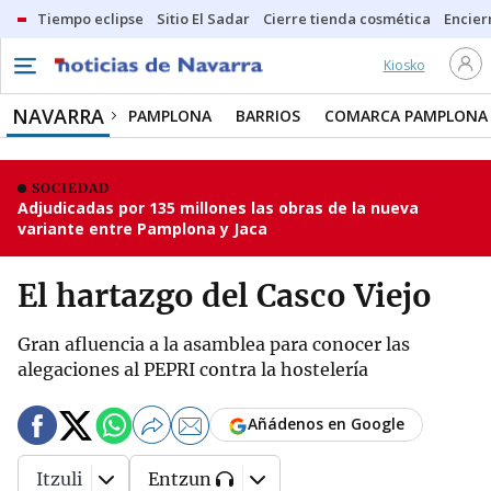
Tiempo eclipse
Sitio El Sadar
Cierre tienda cosmética
Encier
Kiosko
NAVARRA
PAMPLONA
BARRIOS
COMARCA PAMPLONA
SOCIEDAD
Adjudicadas por 135 millones las obras de la nueva
variante entre Pamplona y Jaca
El hartazgo del Casco Viejo
Gran afluencia a la asamblea para conocer las
alegaciones al PEPRI contra la hostelería
Añádenos en Google
Itzuli
Entzun