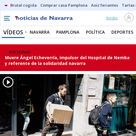
Brutal cogida
Comprar casa Pamplona
Aoiz feriantes
Tartas
Kiosko
VÍDEOS
NAVARRA
PAMPLONA
POLÍTICA
DEPORTES
SOCIEDAD
Muere Ángel Echeverría, impulsor del Hospital de Nemba
y referente de la solidaridad navarra