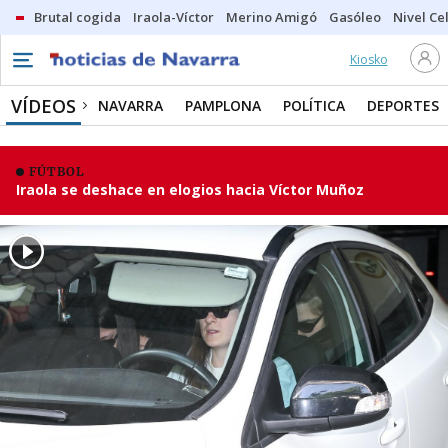
Brutal cogida
Iraola-Víctor
Merino Amigó
Gasóleo
Nivel Ce
Kiosko
VÍDEOS
NAVARRA
PAMPLONA
POLÍTICA
DEPORTES
FÚTBOL
Iraola se deshace en elogios hacia Víctor Muñoz