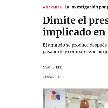
La investigación por 
NAVARRA
Dimite el pre
implicado en 
El anuncio se produce después d
pasaporte y comparecencias q
NTM
EFE
21·11·25
|
11:13