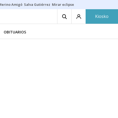
Merino Amigó
Salva Gutiérrez
Mirar eclipse
Iraola-Víctor
Ángel Eche
Kiosko
OBITUARIOS