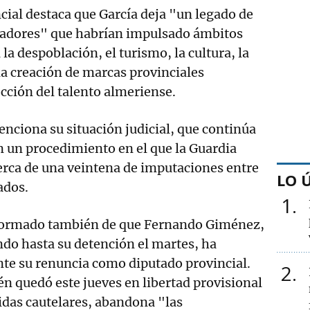
ncial destaca que García deja "un legado de
adores" que habrían impulsado ámbitos
la despoblación, el turismo, la cultura, la
a creación de marcas provinciales
ección del talento almeriense.
ciona su situación judicial, que continúa
n un procedimiento en el que la Guardia
cerca de una veintena de imputaciones entre
LO 
ados.
1
nformado también de que Fernando Giménez,
do hasta su detención el martes, ha
te su renuncia como diputado provincial.
2
 quedó este jueves en libertad provisional
das cautelares, abandona "las