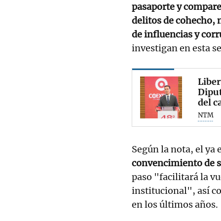
pasaporte y compare
delitos de cohecho, 
de influencias y cor
investigan en esta s
Liber
Diput
del c
NTM
Según la nota, el ya
convencimiento de s
paso "facilitará la v
institucional", así c
en los últimos años.