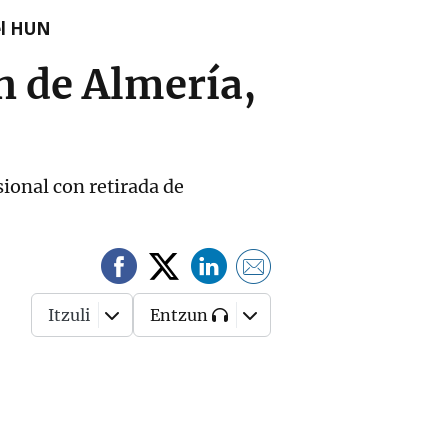
el HUN
n de Almería,
sional con retirada de
Itzuli
Entzun