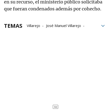
en su recurso, el ministerio público solicitaba
que fueran condenados además por cohecho.
TEMAS
Villarejo
José Manuel Villarejo
Caixabank
Repsol
Audiencia Nacional
espionaje
Sacyr