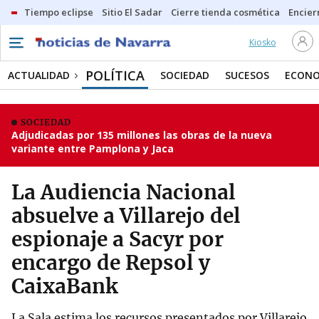
Tiempo eclipse
Sitio El Sadar
Cierre tienda cosmética
Encier
Kiosko
POLÍTICA
ACTUALIDAD
SOCIEDAD
SUCESOS
ECONO
SOCIEDAD
Adjudicadas por 135 millones las obras de la nueva
variante entre Pamplona y Jaca
La Audiencia Nacional
absuelve a Villarejo del
espionaje a Sacyr por
encargo de Repsol y
CaixaBank
La Sala estima los recursos presentados por Villarejo