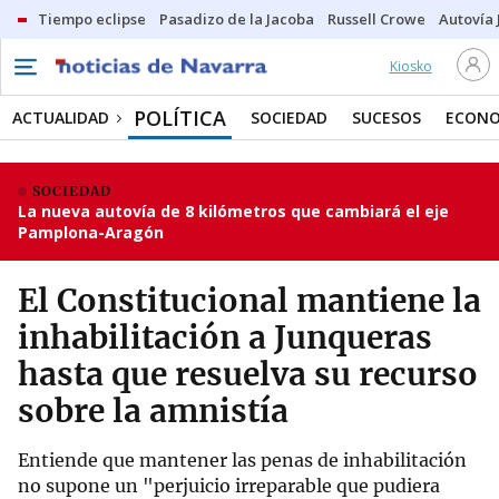
Tiempo eclipse
Pasadizo de la Jacoba
Russell Crowe
Autovía 
Kiosko
POLÍTICA
ACTUALIDAD
SOCIEDAD
SUCESOS
ECONO
SOCIEDAD
La nueva autovía de 8 kilómetros que cambiará el eje
Pamplona-Aragón
El Constitucional mantiene la
inhabilitación a Junqueras
hasta que resuelva su recurso
sobre la amnistía
Entiende que mantener las penas de inhabilitación
no supone un "perjuicio irreparable que pudiera