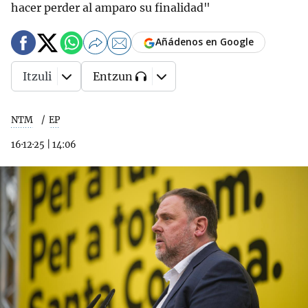
hacer perder al amparo su finalidad"
Añádenos en Google
Itzuli
Entzun
NTM
EP
16·12·25
|
14:06