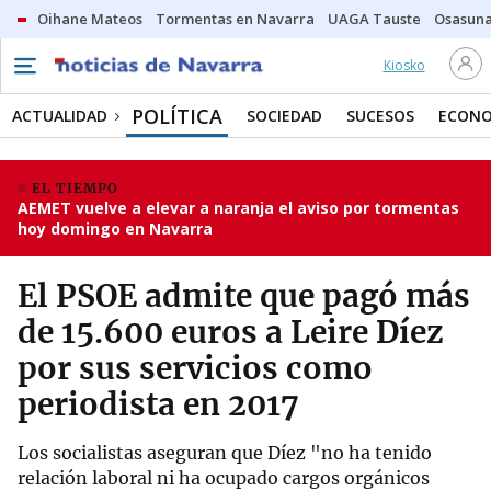
Oihane Mateos
Tormentas en Navarra
UAGA Tauste
Osasuna
Kiosko
POLÍTICA
ACTUALIDAD
SOCIEDAD
SUCESOS
ECONO
EL TIEMPO
AEMET vuelve a elevar a naranja el aviso por tormentas
hoy domingo en Navarra
El PSOE admite que pagó más
de 15.600 euros a Leire Díez
por sus servicios como
periodista en 2017
Los socialistas aseguran que Díez "no ha tenido
relación laboral ni ha ocupado cargos orgánicos