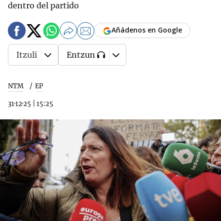
dentro del partido
Añádenos en Google
Itzuli
Entzun
NTM
EP
31·12·25
|
15:25