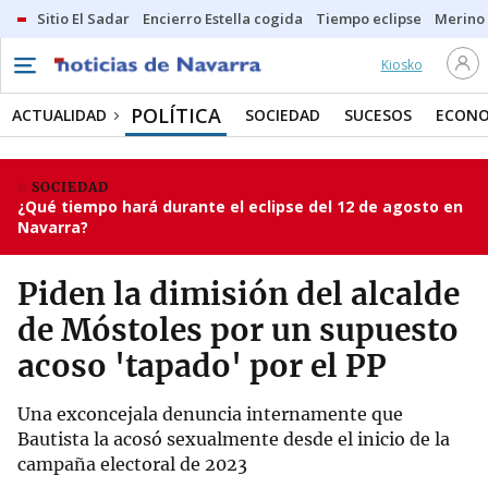
Sitio El Sadar
Encierro Estella cogida
Tiempo eclipse
Merino
Kiosko
POLÍTICA
ACTUALIDAD
SOCIEDAD
SUCESOS
ECONO
SOCIEDAD
¿Qué tiempo hará durante el eclipse del 12 de agosto en
Navarra?
Piden la dimisión del alcalde
de Móstoles por un supuesto
acoso 'tapado' por el PP
Una exconcejala denuncia internamente que
Bautista la acosó sexualmente desde el inicio de la
campaña electoral de 2023