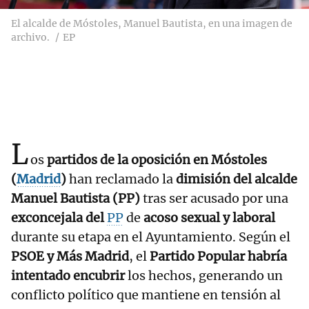
El alcalde de Móstoles, Manuel Bautista, en una imagen de
archivo.
EP
L
os
partidos de la oposición en Móstoles
(
Madrid
)
han reclamado la
dimisión del alcalde
Manuel Bautista (PP)
tras ser acusado por una
exconcejala del
PP
de
acoso sexual y laboral
durante su etapa en el Ayuntamiento. Según el
PSOE y Más Madrid
, el
Partido Popular habría
intentado encubrir
los hechos, generando un
conflicto político que mantiene en tensión al