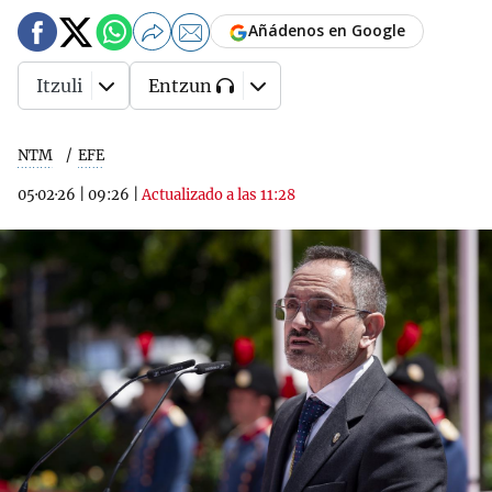
Añádenos en Google
Itzuli
Entzun
NTM
EFE
05·02·26
|
09:26
|
Actualizado a las 11:28