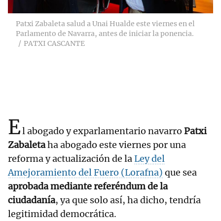
Patxi Zabaleta salud a Unai Hualde este viernes en el
Parlamento de Navarra, antes de iniciar la ponencia.
PATXI CASCANTE
E
l abogado y exparlamentario navarro
Patxi
Zabaleta
ha abogado este viernes por una
reforma y actualización de la
Ley del
Amejoramiento del Fuero (Lorafna)
que sea
aprobada mediante referéndum de la
ciudadanía
, ya que solo así, ha dicho, tendría
legitimidad democrática.