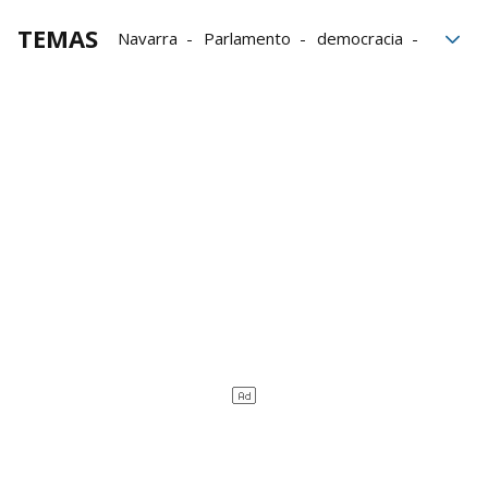
TEMAS
Navarra
Parlamento
democracia
referéndum
juicio
Política