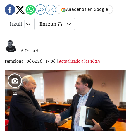
Añádenos en Google
Itzuli
Entzun
A. Irisarri
Pamplona
|
06·02·26
|
13:06
|
Actualizado a las 16:15
11