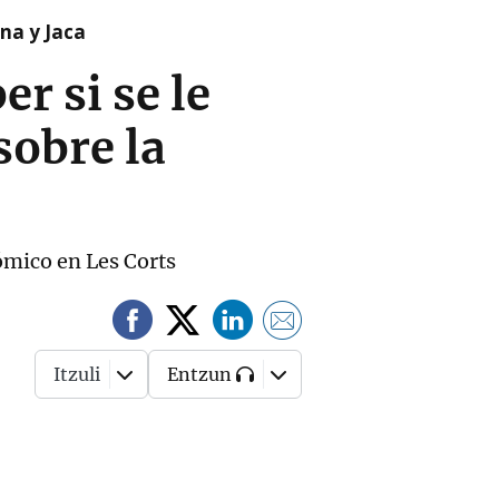
na y Jaca
r si se le
sobre la
nómico en Les Corts
Itzuli
Entzun