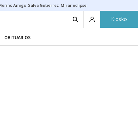
Merino Amigó
Salva Gutiérrez
Mirar eclipse
Iraola-Víctor
Ángel Eche
Kiosko
OBITUARIOS