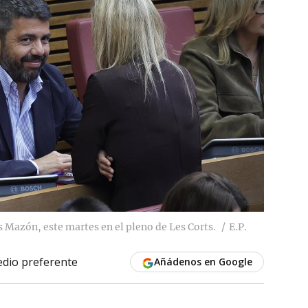
os Mazón, este martes en el pleno de Les Corts.
E.P.
dio preferente
Añádenos en Google