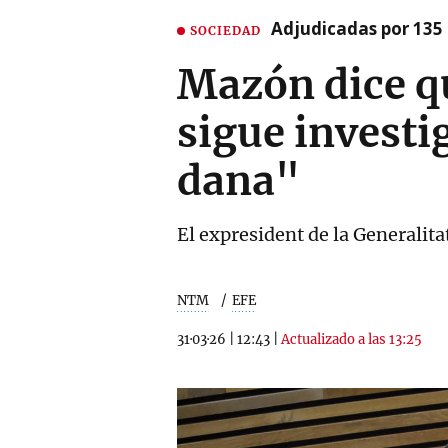
Adjudicadas por 135 
SOCIEDAD
Mazón dice qu
sigue investi
dana"
El expresident de la Generalita
NTM
EFE
31·03·26
|
12:43
|
Actualizado a las 13:25