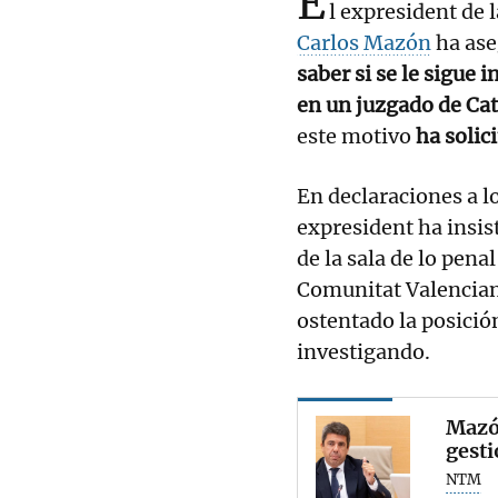
E
l expresident de 
Carlos Mazón
ha ase
saber si se le sigue 
en un juzgado de Cata
este motivo
ha solic
En declaraciones a lo
expresident ha insis
de la sala de lo penal
Comunitat Valencian
ostentado la posición
investigando.
Mazón
gesti
NTM