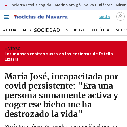
Encierro Estella cogida
Merino Amigó
Salva Gutiérrez
Mirar 
Kiosko
SOCIEDAD
ACTUALIDAD
SOCIEDAD
POLÍTICA
SUCE
VÍDEO
Los mansos repiten susto en los encierros de Estella-
Lizarra
María José, incapacitada por
covid persistente: "Era una
persona sumamente activa y
coger ese bicho me ha
destrozado la vida"
María José López Fernández, reconocida ahora con