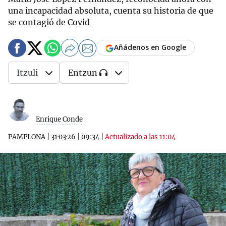
una incapacidad absoluta, cuenta su historia de que
se contagió de Covid
Añádenos en Google
Itzuli
Entzun
Enrique Conde
PAMPLONA
|
31·03·26
|
09:34
|
Actualizado a las 11:04