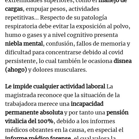
extremidades superiores, como el
manejo de
cargas
, empujar pesos, actividades
repetitivas... Respecto de su patología
respiratoria debe evitar la exposición al polvo,
humo o gases y a nivel cognitivo presenta
niebla mental
, confusión, fallos de memoria y
dificultad para concentrarse debido al covid
persistente, lo cual también le ocasiona
disnea
(ahogo)
y dolores musculares.
Le impide cualquier actividad laboral
La
magistrada reconoce que la situación de la
trabajadora merece una
incapacidad
permanente absoluta
y por tanto una
pensión
vitalicia del 100%
, debido a los informes
médicos obrantes en la causa, en especial el
informe médico forense
, el cual valora la