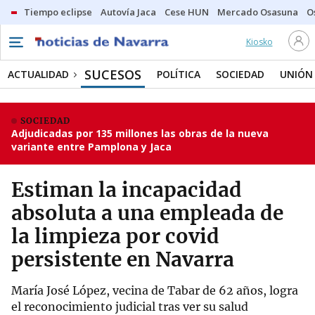
Tiempo eclipse
Autovía Jaca
Cese HUN
Mercado Osasuna
O
Kiosko
SUCESOS
ACTUALIDAD
POLÍTICA
SOCIEDAD
UNIÓN
SOCIEDAD
Adjudicadas por 135 millones las obras de la nueva
variante entre Pamplona y Jaca
Estiman la incapacidad
absoluta a una empleada de
la limpieza por covid
persistente en Navarra
María José López, vecina de Tabar de 62 años, logra
el reconocimiento judicial tras ver su salud