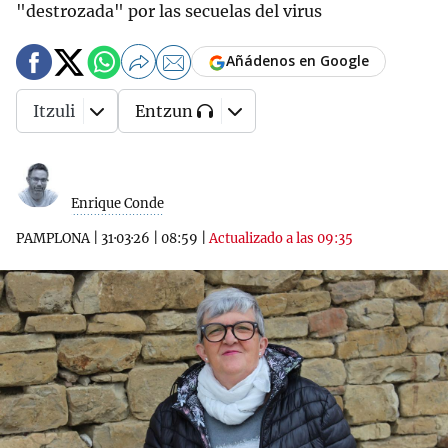
"destrozada" por las secuelas del virus
Añádenos en Google
Itzuli
Entzun
Enrique Conde
PAMPLONA
|
31·03·26
|
08:59
|
Actualizado a las 09:35