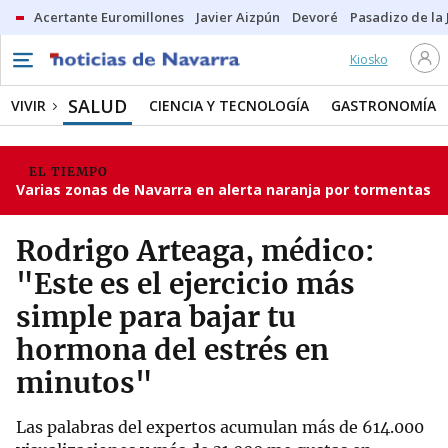
Acertante Euromillones
Javier Aizpún
Devoré
Pasadizo de la
Kiosko
SALUD
VIVIR
CIENCIA Y TECNOLOGÍA
GASTRONOMÍA
EL TIEMPO
Varias zonas de Navarra en alerta naranja por tormentas
Rodrigo Arteaga, médico:
"Este es el ejercicio más
simple para bajar tu
hormona del estrés en
minutos"
Las palabras del expertos acumulan más de 614.000