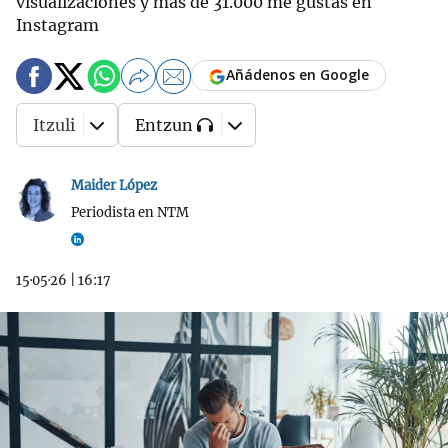
visualizaciones y más de 31.000 me gustas en
Instagram
Añádenos en Google
Itzuli
Entzun
Maider López
Periodista en NTM
15·05·26
|
16:17