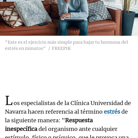
"Este es el ejercicio más simple para bajar tu hormona del
estrés en minutos"
FREEPIK
L
os especialistas de la Clínica Universidad de
Navarra hacen referencia al término
estrés
de
la siguiente manera: "
Respuesta
inespecífica
del organismo ante cualquier
estímulo, físico o psíquico, que le provoca una