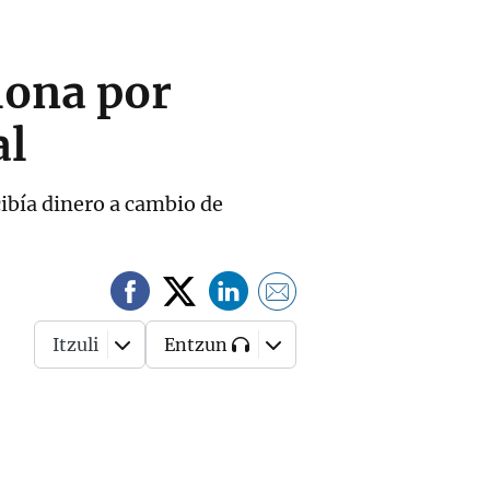
lona por
al
ibía dinero a cambio de
Itzuli
Entzun