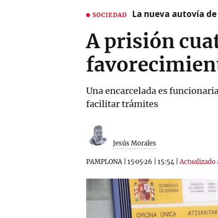
La nueva autovía de
SOCIEDAD
A prisión cu
favorecimient
Una encarcelada es funcionaria
facilitar trámites
Jesús Morales
PAMPLONA
|
15·05·26
|
15:54
|
Actualizado 