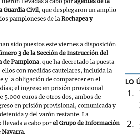
l fueron llevadas a cabo por
agentes de la
a Guardia Civil
, que desplegaron un amplio
rios pamploneses de la
Rochapea y
han sido puestos este viernes a disposición
úmero 3 de la Sección de Instrucción del
ia de Pamplona
, que ha decretado la puesta
 ellos con medidas cautelares, incluida la
te y la obligación de comparecer en el
LO 
días; el ingreso en prisión provisional
1
de 5.000 euros de otros dos, ambos de
ngreso en prisión provisional, comunicada y
 detenida y del varón restante. La
2
o llevada a cabo por
el Grupo de Información
 Navarra.