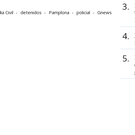
3
a Civil
detenidos
Pamplona
policial
Gnews
4
5