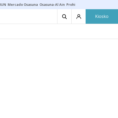
HUN
Mercado Osasuna
Osasuna-Al Ain
Prohibiciones eclipse
Derrama
Kiosko