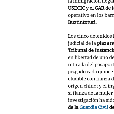
la inmigración ilega
USECIC y el GAR de l
operativo en los bar
Buztintxturi.
Los cinco detenidos 
judicial de la
plaza n
Tribunal de Instanc
en libertad de uno de
retirada del pasapor
juzgado cada quince 
eludible con fianza 
origen chino; y el i
si fianza de la mujer
investigación ha sid
de la
Guardia Civil
de