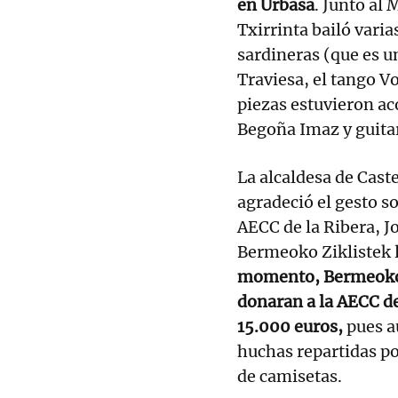
en Urbasa
. Junto al
Txirrinta bailó varias
sardineras (que es u
Traviesa, el tango V
piezas estuvieron ac
Begoña Imaz y guita
La alcaldesa de Caste
agradeció el gesto so
AECC de la Ribera, Jo
Bermeoko Ziklistek 
momento, Bermeoko Z
donaran a la AECC de
15.000 euros,
pues a
huchas repartidas po
de camisetas.