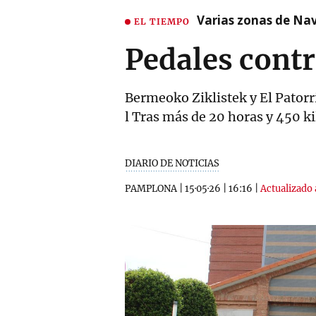
Varias zonas de Nav
EL TIEMPO
Pedales contr
Bermeoko Ziklistek y El Patorr
l Tras más de 20 horas y 450 k
DIARIO DE NOTICIAS
PAMPLONA
|
15·05·26
|
16:16
|
Actualizado a