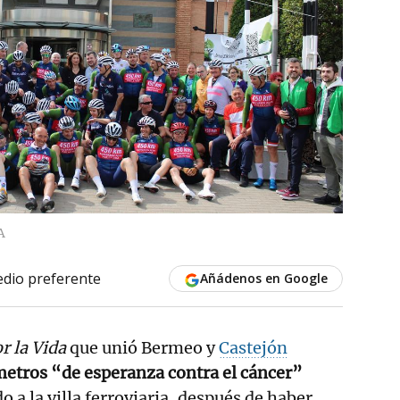
A
dio preferente
Añádenos en Google
r la Vida
que unió Bermeo y
Castejón
metros “de esperanza contra el cáncer”
o a la villa ferroviaria, después de haber