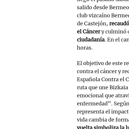
salido desde Bermeo. 
club vizcaíno Bermeok
de Castejón,
recaudó
el Cáncer
y culminó
ciudadanía
. En el c
horas.
El objetivo de este r
contra el cáncer y re
Española Contra el C
ruta que une Bizkai
emocional que atravi
enfermedad”. Según e
representa el impacto
vida cambia de form
vuelta simboliza la lu