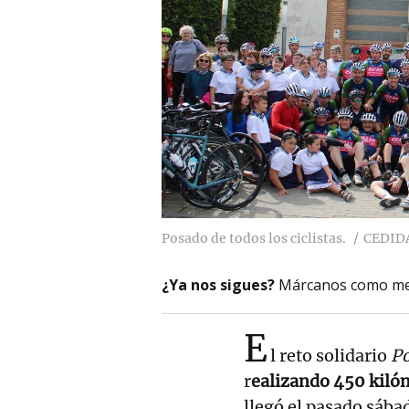
Posado de todos los ciclistas.
CEDID
¿Ya nos sigues?
Márcanos como me
E
l reto solidario
Po
r
ealizando 450 kiló
llegó el pasado sábad