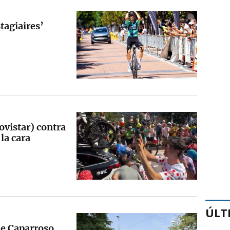
tagiaires’
ovistar) contra
la cara
ÚLT
de Caparroso