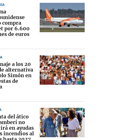
ÍA
rma
ounidense
o compra
et por 6.600
nes de euros
A
aje a los 20
de alternativa
blo Simón en
estas de
a
A
ta del ático
amberí no
tirá en ayudas
s incendios al
 hasta 2027