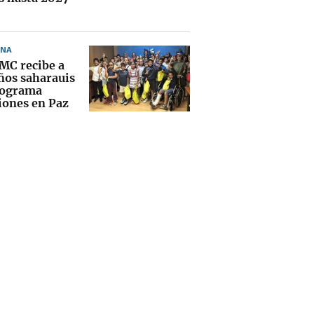
ONA
MC recibe a
iños saharauis
rograma
iones en Paz