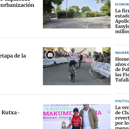
eurbanización
ECONOM
La fi
estad
Apoll
EasyJ
millo
NAVARR
etapa de la
Homen
años 
de Pa
las Fi
Tafall
POLÍTIC
La ven
l Kutxa-
de Ch
rever
por lo
menos