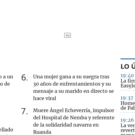
LO 
6
19:40
o a un
Una mujer gana a su suegra tras
La fi
ro de
30 años de enfrentamientos y su
EasyJ
mensaje a su marido en directo se
19:37
hace viral
Homen
de Pab
7
Muere Ángel Echeverría, impulsor
del Hospital de Nemba y referente
19:26
de la solidaridad navarra en
La ve
ellado
revert
Ruanda
menos