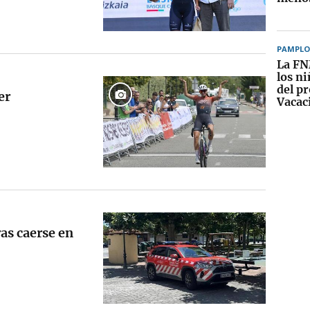
PAMPL
La FN
los n
del p
er
Vacac
ras caerse en