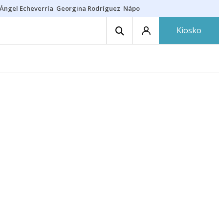
Ángel Echeverría
Georgina Rodríguez
Nápoles - Osasuna
Insultos rac
Kiosko