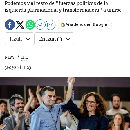
Podemos y al resto de "fuerzas políticas de la
izquierda plurinacional y transformadora" a unirse
Añádenos en Google
Itzuli
Entzun
NTM
EFE
31·03·26
|
11:23