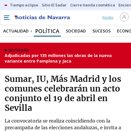
Tiempo eclipse
Sitio El Sadar
Cierre tienda cosmética
Encier
Kiosko
POLÍTICA
ACTUALIDAD
SOCIEDAD
SUCESOS
ECONO
SOCIEDAD
Adjudicadas por 135 millones las obras de la nueva
variante entre Pamplona y Jaca
Sumar, IU, Más Madrid y los
comunes celebrarán un acto
conjunto el 19 de abril en
Sevilla
La convocatoria se realiza coincidiendo con la
precampaña de las elecciones andaluzas, e invita a