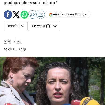
produjo dolor y sufrimiento"
Añádenos en Google
Itzuli
Entzun
NTM
EFE
09·05·26
|
14:31