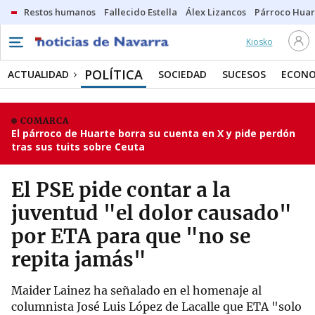
Restos humanos
Fallecido Estella
Álex Lizancos
Párroco Huar
Kiosko
POLÍTICA
ACTUALIDAD
SOCIEDAD
SUCESOS
ECONO
COMARCA
El párroco de Huarte borra su cuenta en X y pide perdón
tras sus tuits sobre Ceuta
El PSE pide contar a la
juventud "el dolor causado"
por ETA para que "no se
repita jamás"
Maider Lainez ha señalado en el homenaje al
columnista José Luis López de Lacalle que ETA "solo