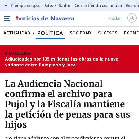
Tiempo eclipse
Sitio El Sadar
Cierre tienda cosmética
Encier
Kiosko
POLÍTICA
ACTUALIDAD
SOCIEDAD
SUCESOS
ECONO
SOCIEDAD
Adjudicadas por 135 millones las obras de la nueva
variante entre Pamplona y Jaca
La Audiencia Nacional
confirma el archivo para
Pujol y la Fiscalía mantiene
la petición de penas para sus
hijos
No sigue adelante con el procedimiento contra el