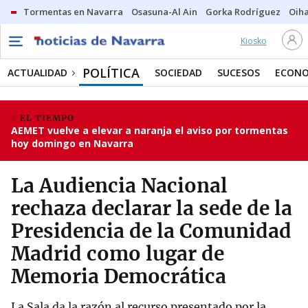
Tormentas en Navarra
Osasuna-Al Ain
Gorka Rodríguez
Oih
Kiosko
POLÍTICA
ACTUALIDAD
SOCIEDAD
SUCESOS
ECONO
EL TIEMPO
AEMET vuelve a elevar a naranja el aviso por tormentas
hoy domingo en Navarra
La Audiencia Nacional
rechaza declarar la sede de la
Presidencia de la Comunidad
Madrid como lugar de
Memoria Democrática
La Sala da la razón al recurso presentado por la