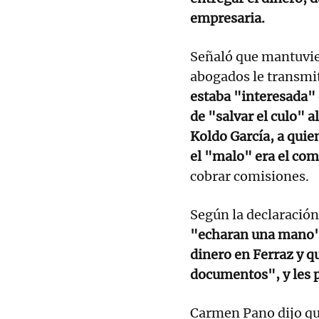
empresaria.
Señaló que mantuvier
abogados le transmit
estaba "interesada" e
de "salvar el culo" a
Koldo García, a quie
el "malo" era el com
cobrar comisiones.
Según la declaración
"echaran una mano" 
dinero en Ferraz y q
documentos", y les 
Carmen Pano dijo q