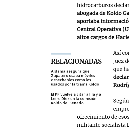
hidrocarburos declar
abogada de Koldo Gar
aportaba informació
Central Operativa (U
altos cargos de Haci
Así co
RELACIONADAS
juez d
que ha
Aldama asegura que
Zapatero usaba móviles
declar
desechables como los
usados por la trama Koldo
Rodrí
El PP vuelve a citar a Illa y a
Leire Díez en la comisión
Según 
Koldo del Senado
empres
ofrecimiento de esos 
militante socialista