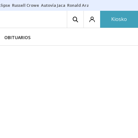
lipse
Russell Crowe
Autovía Jaca
Ronald Araújo
Prohibiciones eclips
Kiosko
OBITUARIOS