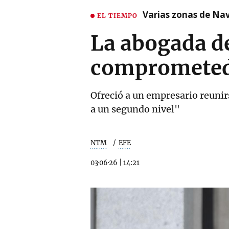
Varias zonas de Nav
EL TIEMPO
La abogada d
comprometedo
Ofreció a un empresario reunir
a un segundo nivel"
NTM
EFE
03·06·26
|
14:21