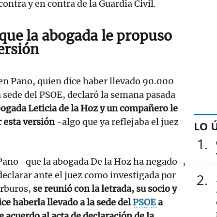
ontra y en contra de la Guardia Civil.
que la abogada le propuso
ersión
n Pano, quien dice haber llevado 90.000
la sede del PSOE, declaró la semana pasada
bogada Leticia de la Hoz y un compañero le
 esta versión
-algo que ya reflejaba el juez
LO 
1
 Pano -que la abogada De la Hoz ha negado-,
 declarar ante el juez como investigada por
2
arburos,
se reunió con la letrada, su socio y
ce haberla llevado a la sede del
PSOE
a
e acuerdo al acta de declaración de la