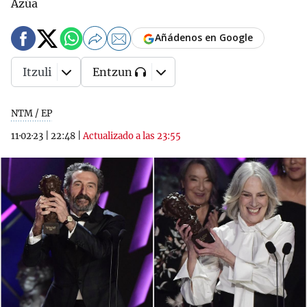
Azúa
Añádenos en Google
Itzuli
Entzun
NTM / EP
11·02·23
|
22:48
|
Actualizado a las 23:55