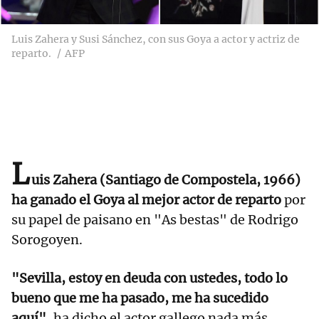
Luis Zahera y Susi Sánchez, con sus Goya a actor y actriz de
reparto.
AFP
L
uis Zahera (Santiago de Compostela, 1966)
ha ganado el Goya al mejor actor de reparto
por
su papel de paisano en "As bestas" de Rodrigo
Sorogoyen.
"Sevilla, estoy en deuda con ustedes, todo lo
bueno que me ha pasado, me ha sucedido
aquí"
, ha dicho el actor gallego nada más