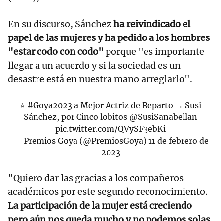
En su discurso, Sánchez
ha reivindicado el
papel de las mujeres y ha pedido a los hombres
"estar codo con codo"
porque "es importante
llegar a un acuerdo y si la sociedad es un
desastre está en nuestra mano arreglarlo".
⭐️
#Goya2023
a Mejor Actriz de Reparto → Susi
Sánchez, por Cinco lobitos
@SusiSanabellan
pic.twitter.com/QVySF3ebKi
— Premios Goya (@PremiosGoya)
11 de febrero de
2023
"Quiero dar las gracias a los compañeros
académicos por este segundo reconocimiento.
La participación de la mujer está creciendo
pero aún nos queda mucho y no podemos solas,