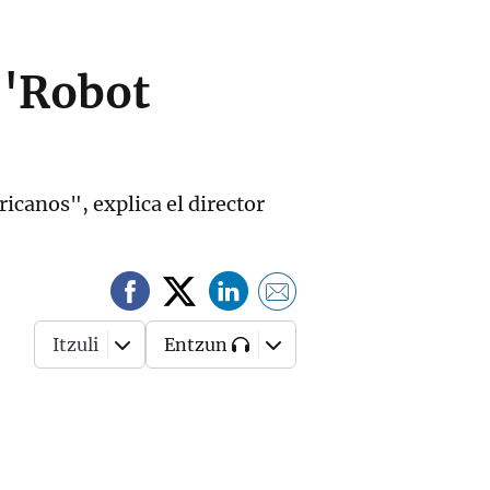
 'Robot
icanos", explica el director
Itzuli
Entzun