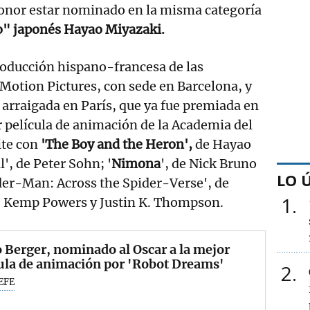
onor estar nominado en la misma categoría
o" japonés Hayao Miyazaki.
roducción hispano-francesa de las
Motion Pictures, con sede en Barcelona, y
arraigada en París, que ya fue premiada en
 película de animación de la Academia del
ite con
'The Boy and the Heron',
de Hayao
', de Peter Sohn; '
Nimona
', de Nick Bruno
LO 
der-Man: Across the Spider-Verse', de
1
 Kemp Powers y Justin K. Thompson.
 Berger, nominado al Oscar a la mejor
ula de animación por 'Robot Dreams'
2
EFE