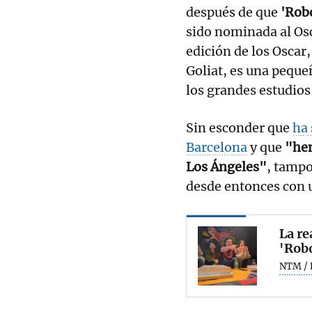
después de que
'Rob
sido nominada al Osc
edición de los Oscar
Goliat, es una pequeñ
los grandes estudio
Sin esconder que
ha 
Barcelona
y que
"hem
Los Ángeles"
, tampo
desde entonces con 
La re
'Robo
NTM / 