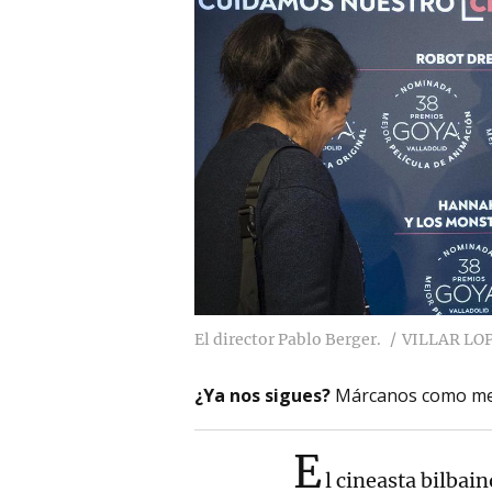
El director Pablo Berger.
VILLAR LOP
¿Ya nos sigues?
Márcanos como me
E
l cineasta bilbai