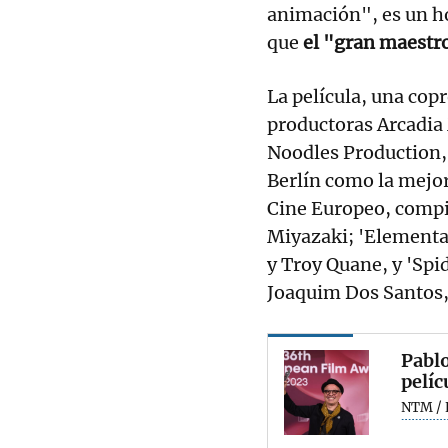
animación", es un h
que
el "gran maestr
La película, una cop
productoras Arcadia 
Noodles Production, 
Berlín como la mejor
Cine Europeo, comp
Miyazaki; 'Elemental
y Troy Quane, y 'Spi
Joaquim Dos Santos,
Pablo
pelíc
NTM / 