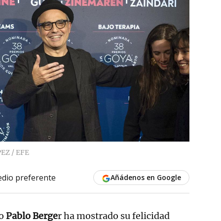
EZ / EFE
dio preferente
Añádenos en Google
no
Pablo Berge
r ha mostrado su felicidad