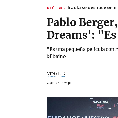
Iraola se deshace en e
FÚTBOL
Pablo Berger,
Dreams': "Es 
"Es una pequeña película contra
bilbaino
NTM / EFE
23·01·24
|
17:30