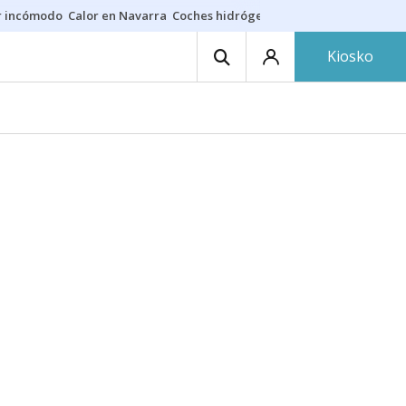
r incómodo
Calor en Navarra
Coches hidrógeno
Alerta en EE.UU.
Kiosko