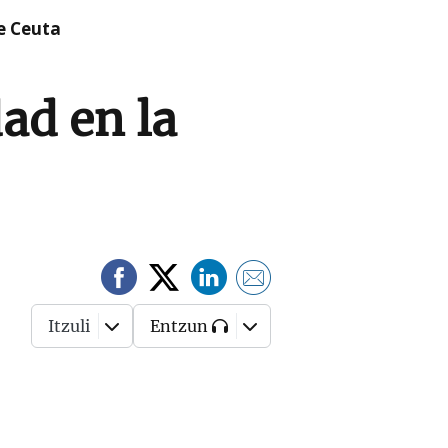
re Ceuta
ad en la
Itzuli
Entzun