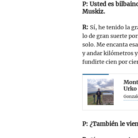
Usted es bilbain
Muskiz.
Sí, he tenido la g
lo de gran suerte po
solo. Me encanta esa
y andar kilómetros y
fundirte cien por cie
Monte
Urko
Gonzal
¿También le vien