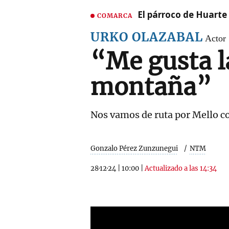
El párroco de Huarte 
COMARCA
URKO OLAZABAL
Actor
“Me gusta l
montaña”
Nos vamos de ruta por Mello c
Gonzalo Pérez Zunzunegui
NTM
28·12·24
|
10:00
|
Actualizado a las 14:34