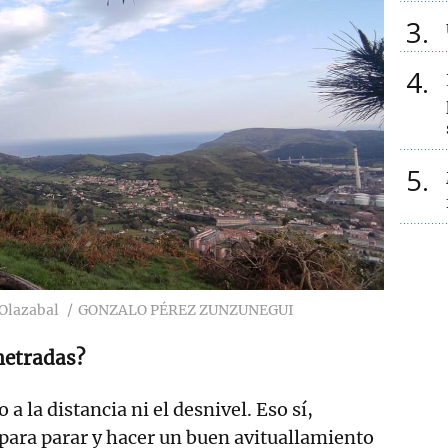
3
4
5
 Olazabal
GONZALO PÉREZ ZUNZUNEGUI
metradas?
 a la distancia ni el desnivel. Eso sí,
para parar y hacer un buen avituallamiento