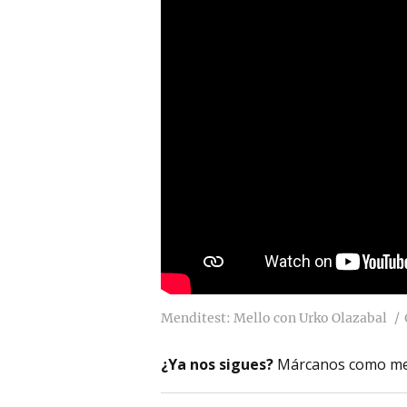
Menditest: Mello con Urko Olazabal
¿Ya nos sigues?
Márcanos como me