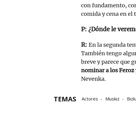
con fundamento, con
comida y cena en el 
¿Dónde le verem
En la segunda tem
También tengo algun
breve y parece que 
nominar a los Feroz
Nevenka.
TEMAS
Actores
Muskiz
Bizk
rutas de montaña
ruta