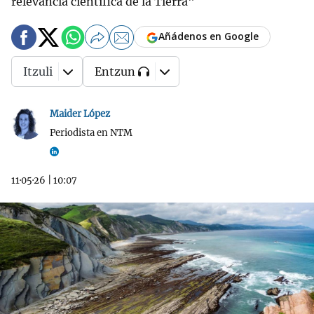
relevancia científica de la Tierra"
Añádenos en Google
Itzuli
Entzun
Maider López
Periodista en NTM
11·05·26
|
10:07