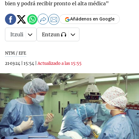
bien y podrá recibir pronto el alta médica"
Añádenos en Google
Itzuli
Entzun
NTM / EFE
21·03·24
|
15:54
|
Actualizado a las 15:55