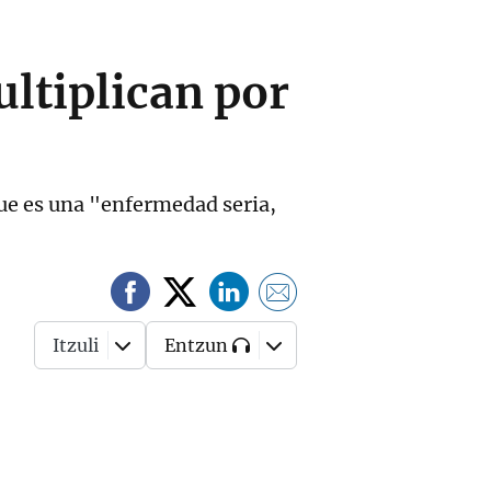
ultiplican por
que es una "enfermedad seria,
Itzuli
Entzun