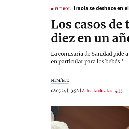
Iraola se deshace en e
FÚTBOL
Los casos de 
diez en un añ
La comisaria de Sanidad pide a
en particular para los bebés"
NTM/EFE
08·05·24
|
13:56
|
Actualizado a las 14:33