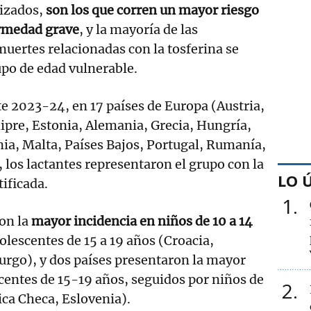
izados,
son los que corren un mayor riesgo
rmedad grave
, y la mayoría de las
muertes relacionadas con la tosferina se
po de edad vulnerable.
te 2023-24, en 17 países de Europa (Austria,
hipre, Estonia, Alemania, Grecia, Hungría,
ania, Malta, Países Bajos, Portugal, Rumanía,
, los lactantes representaron el grupo con la
LO 
ificada.
1
on la
mayor incidencia en niños de 10 a 14
olescentes de 15 a 19 años (Croacia,
go), y dos países presentaron la mayor
centes de 15-19 años, seguidos por niños de
2
ica Checa, Eslovenia).