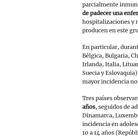
parcialmente inmun
de padecer una enfe
hospitalizaciones y 
producen en este gru
En particular, duran
Bélgica, Bulgaria, C
Irlanda, Italia, Litu
Suecia y Eslovaquia)
mayor incidencia not
Tres países observar
años
, seguidos de ad
Dinamarca, Luxembur
incidencia en adoles
10 a 14 años (Repúbl