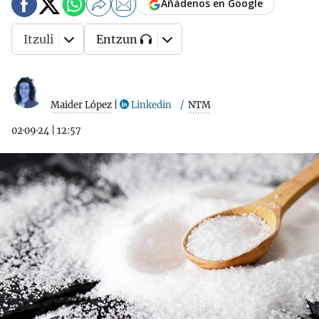
Añádenos en Google
Itzuli
Entzun
Maider López
|
Linkedin
NTM
02·09·24
|
12:57