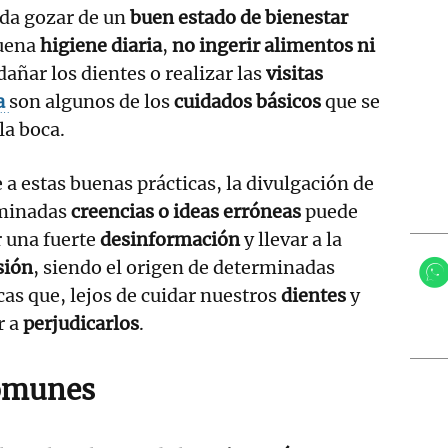
da gozar de un
buen estado de bienestar
buena
higiene diaria
,
no ingerir alimentos ni
añar los dientes o realizar las
visitas
a
son algunos de los
cuidados básicos
que se
la boca.
 a estas buenas prácticas, la divulgación de
minadas
creencias o ideas erróneas
puede
 una fuerte
desinformación
y llevar a la
sión
, siendo el origen de determinadas
cas que, lejos de cuidar nuestros
dientes
y
r a
perjudicarlos
.
omunes