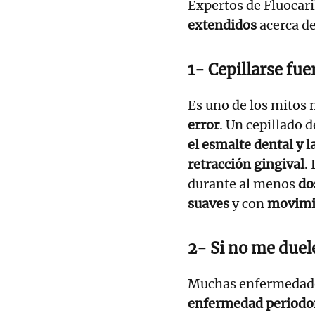
Expertos de Fluocari
extendidos
acerca de
1- Cepillarse fue
Es uno de los mitos 
error
. Un cepillado 
el esmalte dental y l
retracción gingival
.
durante al menos
do
suaves
y con
movimie
2- Si no me duele
Muchas enfermedade
enfermedad periodo