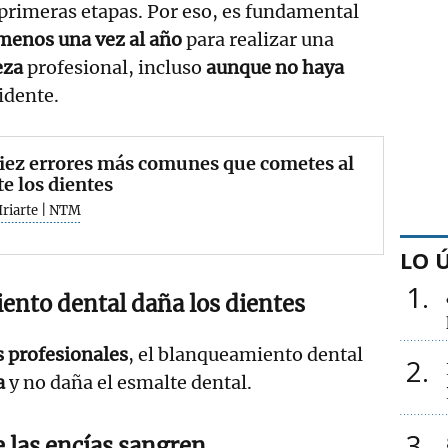
primeras etapas. Por eso, es fundamental
l menos una vez al año
para realizar una
eza
profesional, incluso
aunque no haya
idente.
iez errores más comunes que cometes al
te los dientes
Iriarte | NTM
LO 
1
ento dental daña los dientes
 profesionales
, el blanqueamiento dental
2
a
y no daña el esmalte dental.
3
 las encías sangren