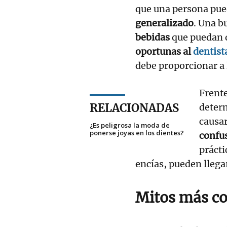
que una persona pue
generalizado
. Una 
bebidas
que puedan d
oportunas al
dentist
debe proporcionar a 
Frente
RELACIONADAS
deter
causar
¿Es peligrosa la moda de
ponerse joyas en los dientes?
confu
prácti
encías, pueden llega
Mitos más c