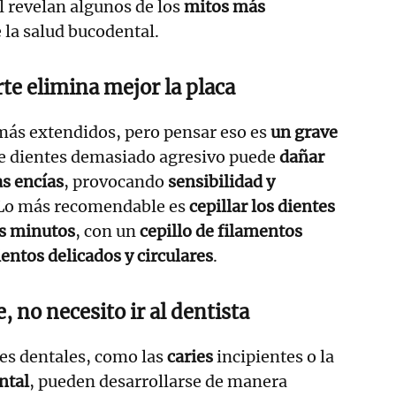
l revelan algunos de los
mitos más
 la salud bucodental.
rte elimina mejor la placa
más extendidos, pero pensar eso es
un grave
de dientes demasiado agresivo puede
dañar
as encías
, provocando
sensibilidad y
 Lo más recomendable es
cepillar los dientes
s minutos
, con un
cepillo de filamentos
ntos delicados y circulares
.
, no necesito ir al dentista
s dentales, como las
caries
incipientes o la
ntal
, pueden desarrollarse de manera