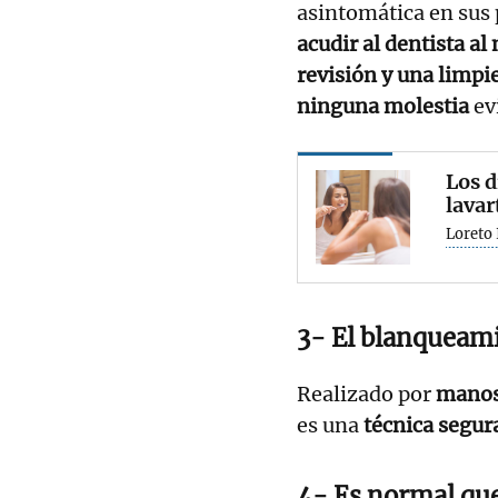
asintomática en sus 
acudir al dentista a
revisión y una limpi
ninguna molestia
ev
Los d
lavar
Loreto 
3- El blanqueami
Realizado por
manos
es una
técnica segur
4- Es normal que