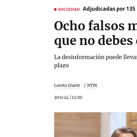
Adjudicadas por 135 
SOCIEDAD
Ocho falsos m
que no debes 
La desinformación puede llevar
plazo
Loreto Iriarte
NTM
30·11·24
|
12:00