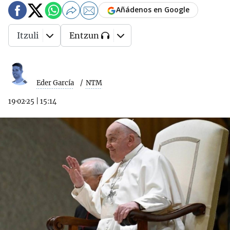
Añádenos en Google
Itzuli
Entzun
Eder García
NTM
19·02·25
|
15:14