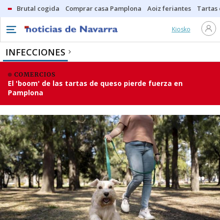
Brutal cogida
Comprar casa Pamplona
Aoiz feriantes
Tartas
Kiosko
INFECCIONES
COMERCIOS
El 'boom' de las tartas de queso pierde fuerza en
Pamplona