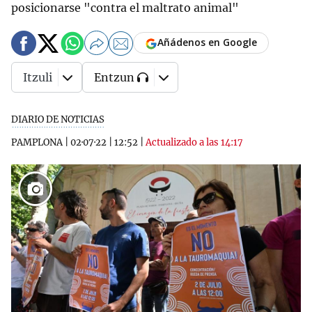
posicionarse "contra el maltrato animal"
Añádenos en Google
Itzuli
Entzun
DIARIO DE NOTICIAS
PAMPLONA
|
02·07·22
|
12:52
|
Actualizado a las 14:17
7