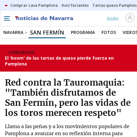
Comprar casa Pamplona
Aoiz feriantes
Tartas queso Pamplon
Kiosko
SAN FERMÍN
NAVARRA
PROGRAMA
FOTOS
VIDEO
COMERCIOS
El 'boom' de las tartas de queso pierde fuerza en
Pamplona
Red contra la Tauromaquia:
"También disfrutamos de
San Fermín, pero las vidas de
los toros merecen respeto"
Llama a las peñas y a los movimientos populares de
Pamplona a avanzar en su reflexión interna para