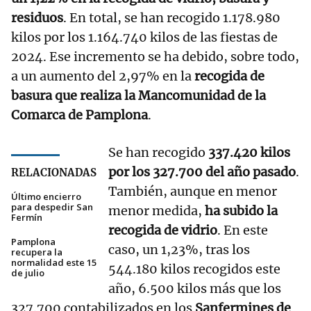
residuos
. En total, se han recogido 1.178.980
kilos por los 1.164.740 kilos de las fiestas de
2024. Ese incremento se ha debido, sobre todo,
a un aumento del 2,97% en la
recogida de
basura que realiza la Mancomunidad de la
Comarca de Pamplona
.
Se han recogido
337.420 kilos
por los 327.700 del año pasado
.
RELACIONADAS
También, aunque en menor
Último encierro
para despedir San
menor medida,
ha subido la
Fermín
recogida de vidrio
. En este
Pamplona
caso, un 1,23%, tras los
recupera la
normalidad este 15
544.180 kilos recogidos este
de julio
año, 6.500 kilos más que los
327.700 contabilizados en los
Sanfermines de