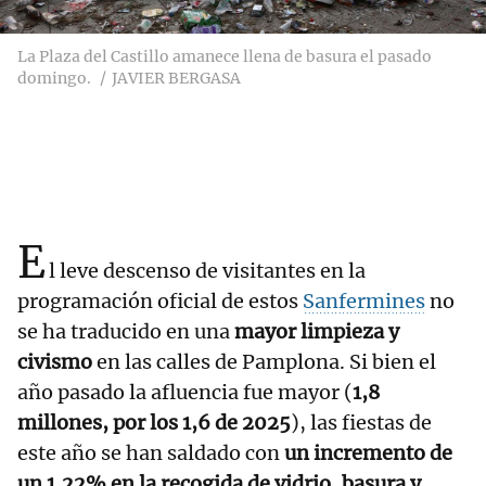
La Plaza del Castillo amanece llena de basura el pasado
domingo.
JAVIER BERGASA
E
l leve descenso de visitantes en la
programación oficial de estos
Sanfermines
no
se ha traducido en una
mayor limpieza y
civismo
en las calles de Pamplona. Si bien el
año pasado la afluencia fue mayor (
1,8
millones, por los 1,6 de 2025
), las fiestas de
este año se han saldado con
un incremento de
un 1,22% en la recogida de vidrio, basura y