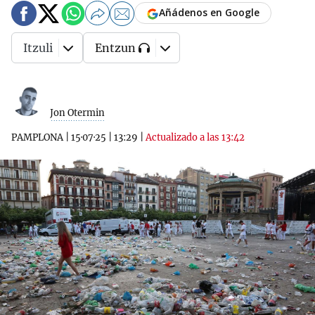
Añádenos en Google
Itzuli
Entzun
Jon Otermin
PAMPLONA
|
15·07·25
|
13:29
|
Actualizado a las 13:42