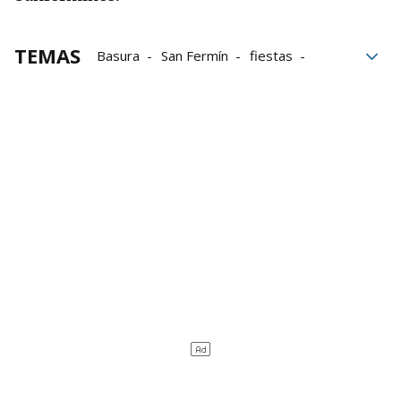
TEMAS
Basura
San Fermín
fiestas
residuos
Plaza del Castillo
San Fermín 2025