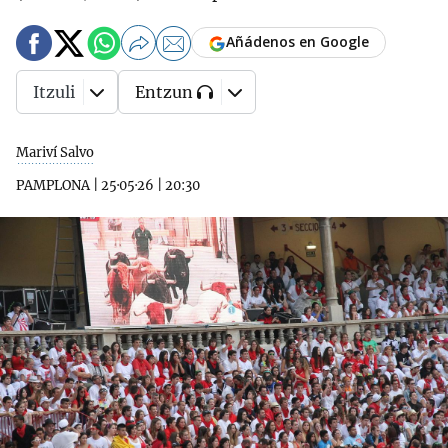
Añádenos en Google
Itzuli
Entzun
Mariví Salvo
PAMPLONA
|
25·05·26
|
20:30