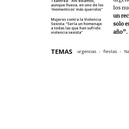
Txantrea: "Ahí estamos,
aunque llueva, en uno de los
los nu
'momenticos' más queridos"
un rec
Mujeres contra la Violencia
solo e
Sexista: “Sería un homenaje
a todas las que han sufrido
año”.
violencia sexista”
TEMAS
urgencias
fiestas
Na
Chupinazo de San Fermín