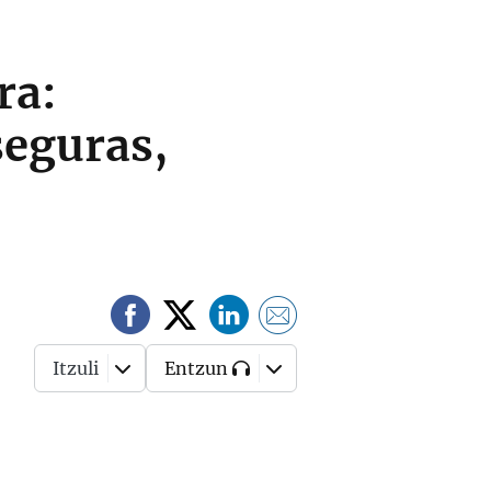
ra:
seguras,
Itzuli
Entzun