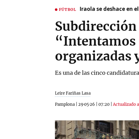
Iraola se deshace en e
FÚTBOL
Subdirección 
“Intentamos q
organizadas
Es una de las cinco candidatur
Leire Fariñas Lasa
Pamplona
|
29·05·26
|
07:20
|
Actualizado a