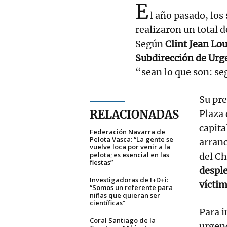
E
l año pasado, los
realizaron un total 
Según
Clint Jean Lo
Subdirección de Urg
“sean lo que son: s
Su pre
RELACIONADAS
Plaza 
capita
Federación Navarra de
Pelota Vasca: “La gente se
arran
vuelve loca por venir a la
pelota; es esencial en las
del C
fiestas”
desple
Investigadoras de I+D+i:
vícti
“Somos un referente para
niñas que quieran ser
científicas”
Para i
Coral Santiago de la
urgen