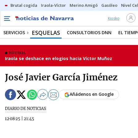
Brutal cogida
Iraola-Víctor
Merino Amigó
Gasóleo
Nivel Ce
Kiosko
ESQUELAS
SERVICIOS
CONSULTORIOS DNN
EL TIEM
FÚTBOL
Iraola se deshace en elogios hacia Víctor Muñoz
José Javier García Jiménez
Añádenos en Google
DIARIO DE NOTICIAS
12·08·25
|
21:45