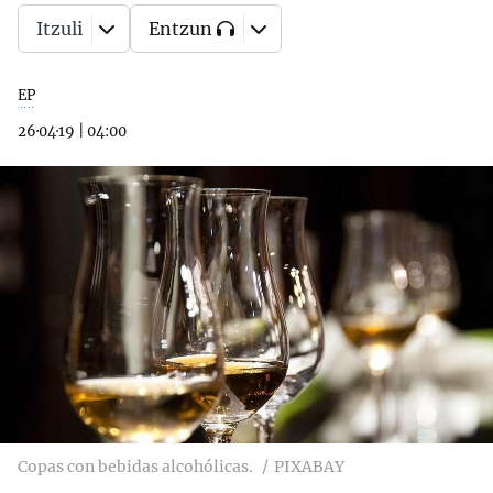
Itzuli
Entzun
EP
26·04·19
|
04:00
Copas con bebidas alcohólicas.
PIXABAY