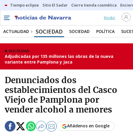
Tiempo eclipse
Sitio El Sadar
Cierre tienda cosmética
Encier
Kiosko
SOCIEDAD
ACTUALIDAD
SOCIEDAD
POLÍTICA
SUCE
SOCIEDAD
Adjudicadas por 135 millones las obras de la nueva
variante entre Pamplona y Jaca
Denunciados dos
establecimientos del Casco
Viejo de Pamplona por
vender alcohol a menores
Añádenos en Google