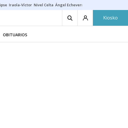
ipse
Iraola-Víctor
Nivel Celta
Ángel Echeverría
Obituario Ángel
Kiosko
OBITUARIOS