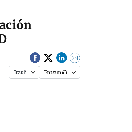
vación
ED
Itzuli
Entzun