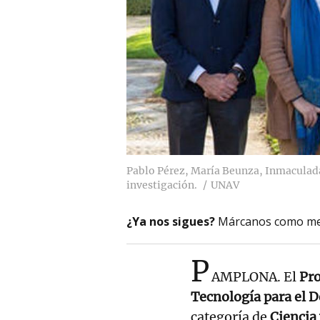
Pablo Pérez, María Beunza, Inmaculada
investigación.
UNAV
¿Ya nos sigues?
Márcanos como me
P
AMPLONA. El
Pro
Tecnología para el D
categoría de
Ciencia