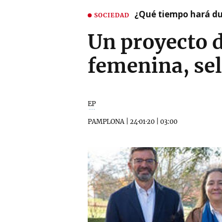
¿Qué tiempo hará dur
SOCIEDAD
Un proyecto 
femenina, se
EP
PAMPLONA
|
24·01·20
|
03:00