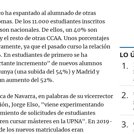
 ha espantado al alumnado de otras
as. De los 11.000 estudiantes inscritos
 son nacionales. De ellos, un 40% son
 el resto de otras CCAA. Unos porcentajes
ramente, ya que el pasado curso la relación
LO 
 En estudiantes de primero se ha
rtante incremento" de nuevos alumnos
1
lunya (una subida del 54%) y Madrid y
 un aumento del 52%.
2
ca de Navarra, en palabras de su vicerrector
ción, Jorge Elso, "viene experimentando
imiento de solicitudes de estudiantes
eren cursar másteres en la UPNA". En 2019-
3
de los nuevos matriculados eran