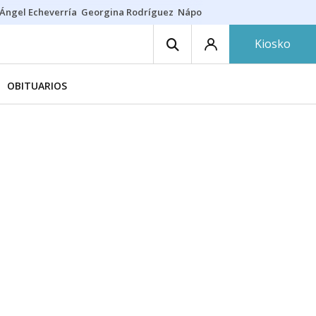
Ángel Echeverría
Georgina Rodríguez
Nápoles - Osasuna
Insultos rac
Kiosko
OBITUARIOS