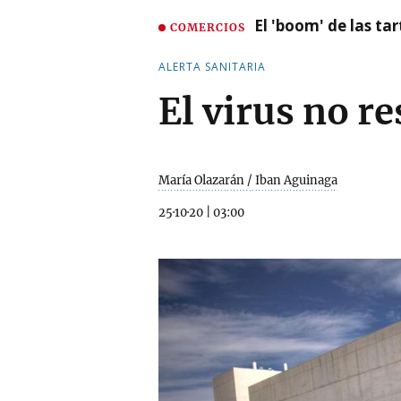
El 'boom' de las t
COMERCIOS
ALERTA SANITARIA
El virus no r
María Olazarán / Iban Aguinaga
25·10·20
|
03:00