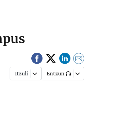
ampus
Itzuli
Entzun