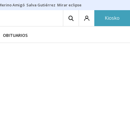
Merino Amigó
Salva Gutiérrez
Mirar eclipse
Iraola-Víctor
Ángel Eche
Kiosko
OBITUARIOS