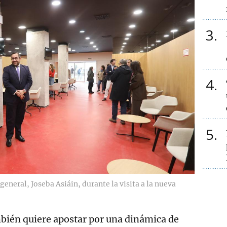
3
4
5
general, Joseba Asiáin, durante la visita a la nueva
ién quiere apostar por una dinámica de