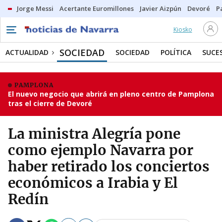
Jorge Messi
Acertante Euromillones
Javier Aizpún
Devoré
P
Kiosko
SOCIEDAD
ACTUALIDAD
SOCIEDAD
POLÍTICA
SUCE
PAMPLONA
El nuevo negocio que abrirá en pleno centro de Pamplona
tras el cierre de Devoré
La ministra Alegría pone
como ejemplo Navarra por
haber retirado los conciertos
económicos a Irabia y El
Redín